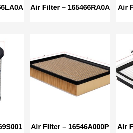
466LA0A
Air Filter – 165466RA0A
Air 
469S001
Air Filter – 16546A000P
Air 