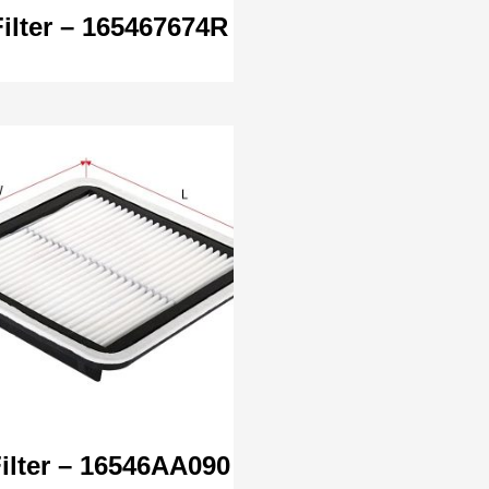
Filter – 165467674R
Filter – 16546AA090