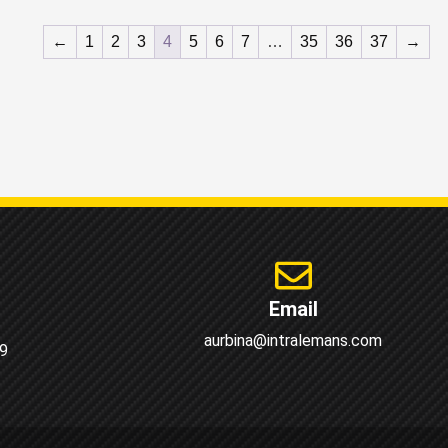
←
1
2
3
4
5
6
7
…
35
36
37
→
Email
aurbina@intralemans.com
9