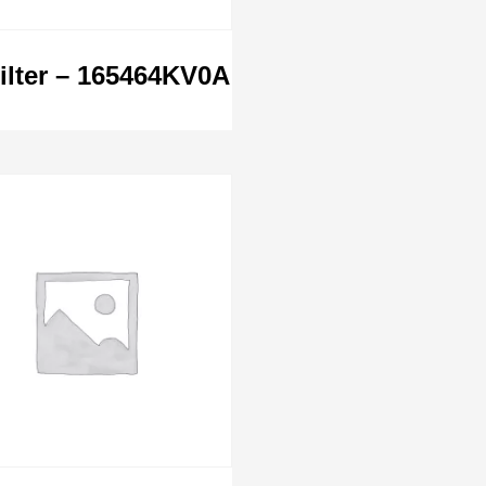
Filter – 165464KV0A