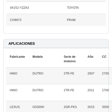
04152-YZZA3
TOYOTA
CH9972
FRAM
APLICACIONES
Fabricante
Modelo
Serie de
Año
CC
motores
HINO
DUTRO
2TR-FE
2007
2700
HINO
DUTRO
2TR-FE
2011
2700
LEXUS
GS300H
2GR-FKS
2015
3500