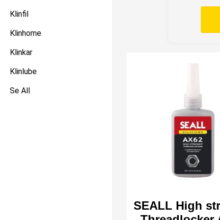
Klinfil
Klinhome
Klinkar
Klinlube
Se All
SEALL High st
Threadlocker