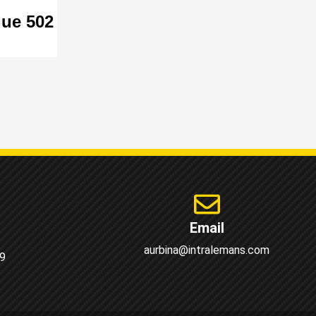
ue 502
Email
aurbina@intralemans.com
9