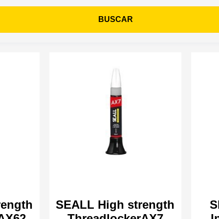
BUSCAR
rength
SEALL High strength
S
 AX62
ThreadlockerAX7
I