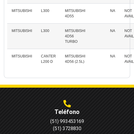
MITSUBISHI
L300
MITSUBISHI
NA
NOT
4D55
AVAI
MITSUBISHI
L300
MITSUBISHI
NA
NOT
4D56
AVAI
TURBO
MITSUBISHI
CANTER
MITSUBISHI
NA
NOT
L200 D
4D56 (2.5L)
AVAI
Teléfono
(51) 993453169
(51) 3728830