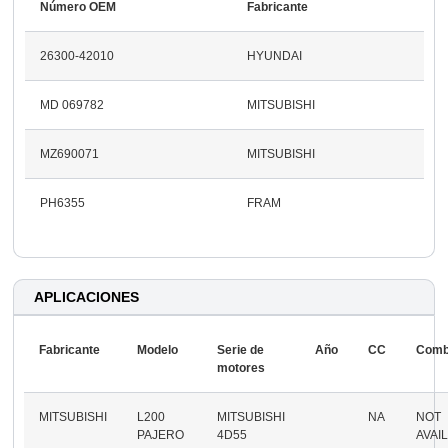
Número OEM
Fabricante
26300-42010
HYUNDAI
MD 069782
MITSUBISHI
MZ690071
MITSUBISHI
PH6355
FRAM
APLICACIONES
Fabricante
Modelo
Serie de
Año
CC
Comb
motores
MITSUBISHI
L200
MITSUBISHI
NA
NOT
PAJERO
4D55
AVAI