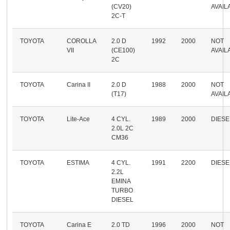
(CV20)
AVAIL
2C-T
TOYOTA
COROLLA
2.0 D
1992
2000
NOT
VII
(CE100)
AVAIL
2C
TOYOTA
Carina II
2.0 D
1988
2000
NOT
(T17)
AVAIL
TOYOTA
Lite-Ace
4 CYL.
1989
2000
DIESE
2.0L 2C
CM36
TOYOTA
ESTIMA
4 CYL.
1991
2200
DIESE
2.2L
EMINA
TURBO
DIESEL
TOYOTA
Carina E
2.0 TD
1996
2000
NOT