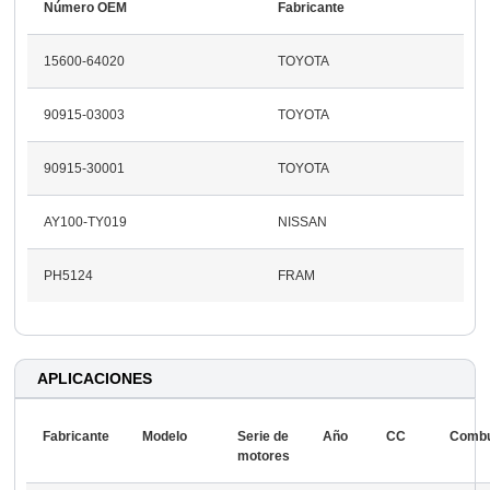
Número OEM
Fabricante
15600-64020
TOYOTA
90915-03003
TOYOTA
90915-30001
TOYOTA
AY100-TY019
NISSAN
PH5124
FRAM
APLICACIONES
Fabricante
Modelo
Serie de
Año
CC
Combu
motores