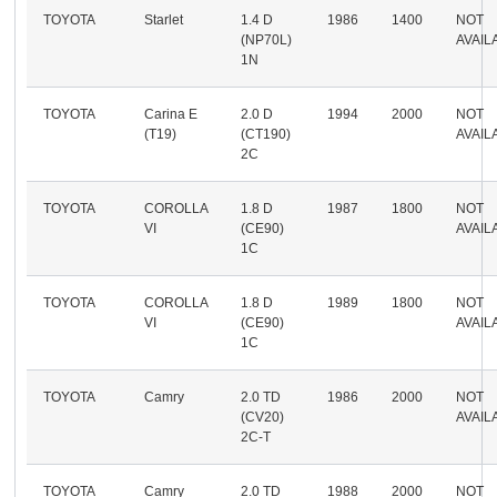
TOYOTA
Starlet
1.4 D
1986
1400
NOT
(NP70L)
AVAIL
1N
TOYOTA
Carina E
2.0 D
1994
2000
NOT
(T19)
(CT190)
AVAIL
2C
TOYOTA
COROLLA
1.8 D
1987
1800
NOT
VI
(CE90)
AVAIL
1C
TOYOTA
COROLLA
1.8 D
1989
1800
NOT
VI
(CE90)
AVAIL
1C
TOYOTA
Camry
2.0 TD
1986
2000
NOT
(CV20)
AVAIL
2C-T
TOYOTA
Camry
2.0 TD
1988
2000
NOT