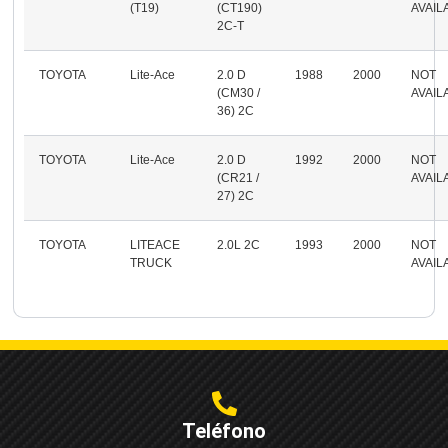
(T19)
(CT190)
AVAIL
2C-T
TOYOTA
Lite-Ace
2.0 D
1988
2000
NOT
(CM30 /
AVAIL
36) 2C
TOYOTA
Lite-Ace
2.0 D
1992
2000
NOT
(CR21 /
AVAIL
27) 2C
TOYOTA
LITEACE
2.0L 2C
1993
2000
NOT
TRUCK
AVAIL
Teléfono