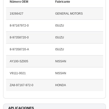
Número OEM
Fabricante
19266427
GENERAL MOTORS
8-97167972-0
ISUZU
8-97358720-0
ISUZU
8-97358720-A
ISUZU
AY100-SZ005
NISSAN
V9111-0021
NISSAN
ZA8-97167-972-0
HONDA
APLICACIONES