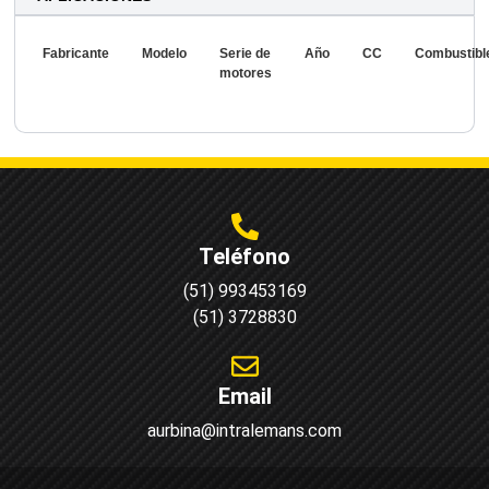
Fabricante
Modelo
Serie de
Año
CC
Combustibl
motores
Teléfono
(51) 993453169
(51) 3728830
Email
aurbina@intralemans.com