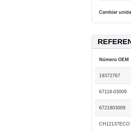
Cambiar unida
REFERE
Número OEM
19372767
67118-03009
6721803009
CH12137ECO