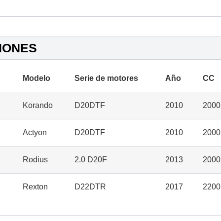
IONES
Modelo
Serie de motores
Año
CC
Korando
D20DTF
2010
2000
Actyon
D20DTF
2010
2000
Rodius
2.0 D20F
2013
2000
Rexton
D22DTR
2017
2200