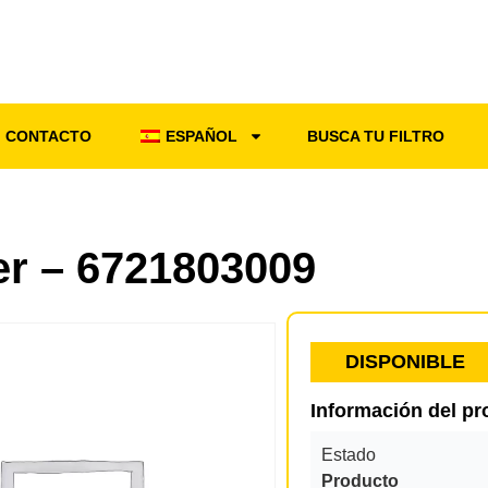
CONTACTO
ESPAÑOL
BUSCA TU FILTRO
ter – 6721803009
DISPONIBLE
Información del p
Estado
Producto