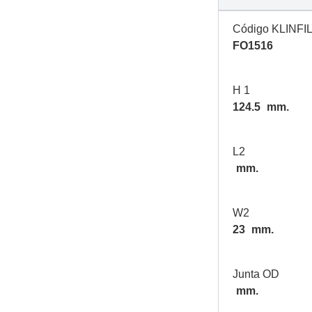
Código KLINFI
FO1516
H 1
124.5
mm.
L2
mm.
W2
23
mm.
Junta OD
mm.