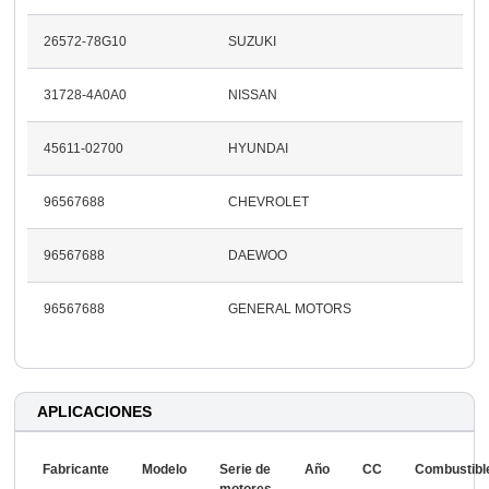
26572-78G10
SUZUKI
31728-4A0A0
NISSAN
45611-02700
HYUNDAI
96567688
CHEVROLET
96567688
DAEWOO
96567688
GENERAL MOTORS
APLICACIONES
Fabricante
Modelo
Serie de
Año
CC
Combustibl
motores