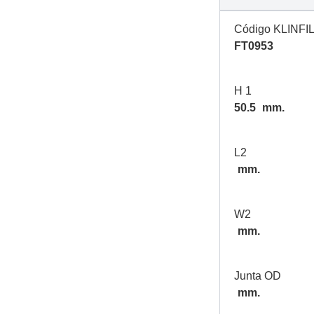
Código KLINFI
FT0953
H 1
50.5
mm.
L2
mm.
W2
mm.
Junta OD
mm.