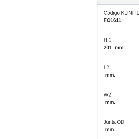
Código KLINFI
FO1611
H 1
201
mm.
L2
mm.
W2
mm.
Junta OD
mm.