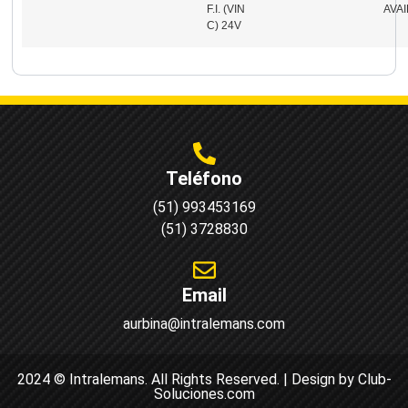
F.I. (VIN
AVA
C) 24V
Teléfono
(51) 993453169
(51) 3728830
Email
aurbina@intralemans.com
2024 © Intralemans. All Rights Reserved. | Design by Club-
Soluciones.com