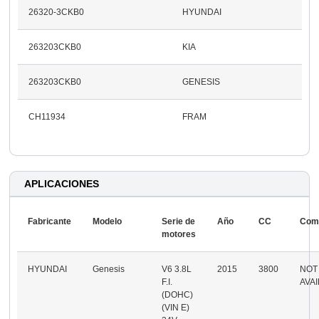
26320-3CKB0
HYUNDAI
263203CKB0
KIA
263203CKB0
GENESIS
CH11934
FRAM
APLICACIONES
Fabricante
Modelo
Serie de
Año
CC
Comb
motores
HYUNDAI
Genesis
V6 3.8L
2015
3800
NOT
F.I.
AVA
(DOHC)
(VIN E)