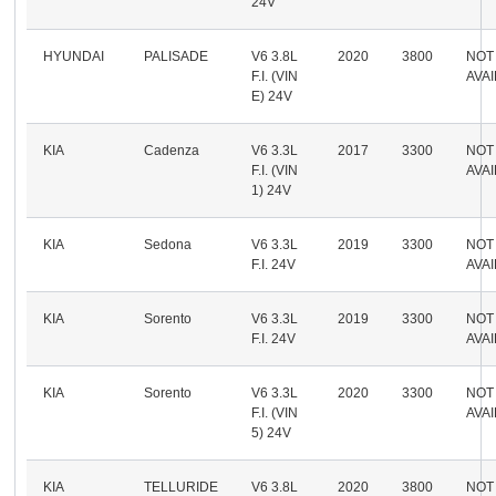
24V
HYUNDAI
PALISADE
V6 3.8L
2020
3800
NOT
F.I. (VIN
AVA
E) 24V
KIA
Cadenza
V6 3.3L
2017
3300
NOT
F.I. (VIN
AVA
1) 24V
KIA
Sedona
V6 3.3L
2019
3300
NOT
F.I. 24V
AVA
KIA
Sorento
V6 3.3L
2019
3300
NOT
F.I. 24V
AVA
KIA
Sorento
V6 3.3L
2020
3300
NOT
F.I. (VIN
AVA
5) 24V
KIA
TELLURIDE
V6 3.8L
2020
3800
NOT