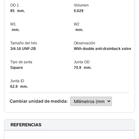
OD 1
Volumen
85
mm.
0.029
W1
W2
mm.
mm.
Tamaño del hilo
Observación
3/4-16 UNF-2B
With double anti-drainback valve
Tipo de junta
Junta OD
Square
70.9
mm.
Junta ID
62.9
mm.
Cambiar unidad de medida:
REFERENCIAS