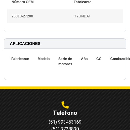
Número OEM
Fabricante
26310-27200
HYUNDAI
APLICACIONES
Fabricante
Modelo
Serie de
Año
CC
Combustibl
motores
Teléfono
(51) 993453169
(51) 3728830