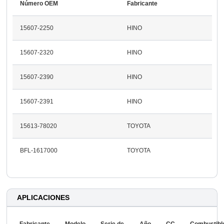
Número OEM
Fabricante
15607-2250
HINO
15607-2320
HINO
15607-2390
HINO
15607-2391
HINO
15613-78020
TOYOTA
BFL-1617000
TOYOTA
APLICACIONES
Fabricante
Modelo
Serie de
Año
CC
Combustibl