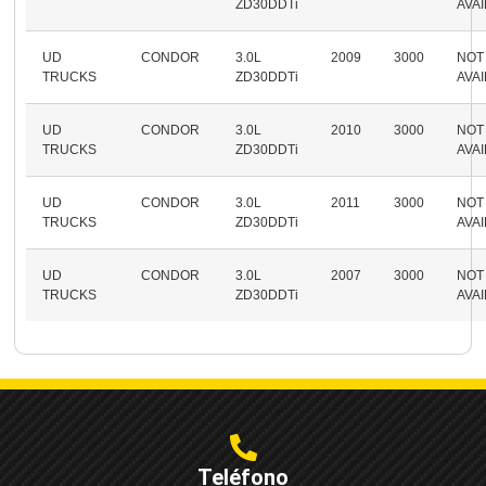
ZD30DDTi
AVA
UD
CONDOR
3.0L
2009
3000
NOT
TRUCKS
ZD30DDTi
AVA
UD
CONDOR
3.0L
2010
3000
NOT
TRUCKS
ZD30DDTi
AVA
UD
CONDOR
3.0L
2011
3000
NOT
TRUCKS
ZD30DDTi
AVA
UD
CONDOR
3.0L
2007
3000
NOT
TRUCKS
ZD30DDTi
AVA
Teléfono