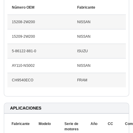
Número OEM
Fabricante
15208-2W200
NISSAN
15209-2W200
NISSAN
5-86122-881-0
ISUZU
AY110-NS002
NISSAN
CH9540ECO
FRAM
APLICACIONES
Fabricante
Modelo
Serie de
Año
CC
Comb
motores