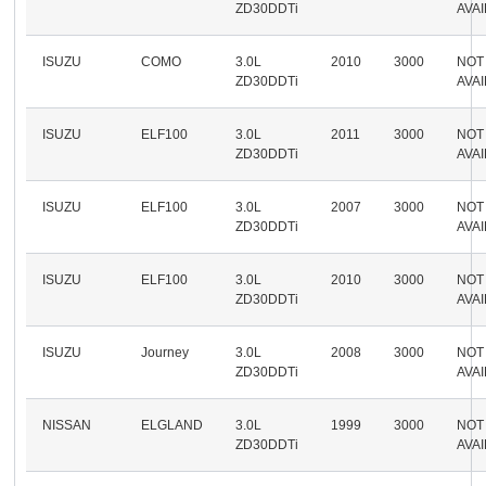
ZD30DDTi
AVA
ISUZU
COMO
3.0L
2010
3000
NOT
ZD30DDTi
AVA
ISUZU
ELF100
3.0L
2011
3000
NOT
ZD30DDTi
AVA
ISUZU
ELF100
3.0L
2007
3000
NOT
ZD30DDTi
AVA
ISUZU
ELF100
3.0L
2010
3000
NOT
ZD30DDTi
AVA
ISUZU
Journey
3.0L
2008
3000
NOT
ZD30DDTi
AVA
NISSAN
ELGLAND
3.0L
1999
3000
NOT
ZD30DDTi
AVA