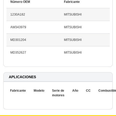
Número OEM
Fabricante
1230A182
MITSUBISHI
AW343979
MITSUBISHI
MD301204
MITSUBISHI
MD352627
MITSUBISHI
APLICACIONES
Fabricante
Modelo
Serie de
Año
CC
Combustibl
motores