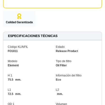
Calidad Garantizada
ESPECIFICACIONES TÉCNICAS
Código KLINFIL
Estado
FO1811
Release Product
Modelo
Tipo de filtro
Element
Oil Filter
H 1
Información del filtro
75.5
mm.
Eco
L1
L2
72.5
mm.
mm.
OD 1
Volumen