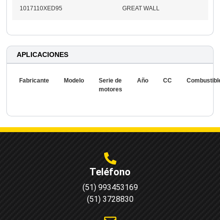
1017110XED95
GREAT WALL
APLICACIONES
Fabricante
Modelo
Serie de
Año
CC
Combustibl
motores
Teléfono
(51) 993453169
(51) 3728830