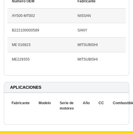
Número OEM
Fabricante
AY500-MT002
NISSAN
B222100000589
SANY
ME 016823
MITSUBISHI
ME229355
MITSUBISHI
APLICACIONES
Fabricante
Modelo
Serie de
Año
CC
Combustibl
motores