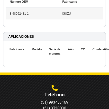
Número OEM
Fabricante
8-98092481-1
ISUZU
APLICACIONES
Fabricante
Modelo
Serie de
Año
CC
Combustibl
motores
Teléfono
(51) 993453169
(51) 3728830