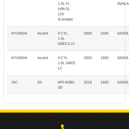
1.5L F.I.
AVAIL
(VIN G)
12V
(Canada)
HYUNDAI
Accent
4 CYL.
2000
1500
GASOL
1.5L
G4ECX LC
HYUNDAI
Accent
4 CYL.
2003
1600
GASOL
1.6L G4ED
LC
JAC
S3
HFC4GB3-
2016
1600
GASOL
3D