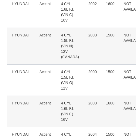
HYUNDAI
Accent
4 CYL.
2002
1600
NOT
1.6L F.I.
AVAIL
(VIN C)
16V
HYUNDAI
Accent
4 CYL.
2003
1500
NOT
1.5L F.I.
AVAIL
(VIN N)
12V
(CANADA)
HYUNDAI
Accent
4 CYL.
2000
1500
NOT
1.5L F.I.
AVAIL
(VIN G)
12V
HYUNDAI
Accent
4 CYL.
2003
1600
NOT
1.6L F.I.
AVAIL
(VIN C)
16V
HYUNDAI
Accent
4 CYL.
2004
1500
NOT