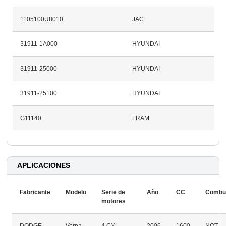
1105100U8010
JAC
31911-1A000
HYUNDAI
31911-25000
HYUNDAI
31911-25100
HYUNDAI
G11140
FRAM
APLICACIONES
Fabricante
Modelo
Serie de
Año
CC
Combus
motores
DODGE
Verna
4 CYL.
2006
1600
NOT