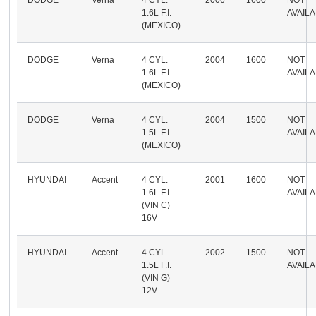
1.6L F.I.
AVAIL
(MEXICO)
DODGE
Verna
4 CYL.
2004
1600
NOT
1.6L F.I.
AVAIL
(MEXICO)
DODGE
Verna
4 CYL.
2004
1500
NOT
1.5L F.I.
AVAIL
(MEXICO)
HYUNDAI
Accent
4 CYL.
2001
1600
NOT
1.6L F.I.
AVAIL
(VIN C)
16V
HYUNDAI
Accent
4 CYL.
2002
1500
NOT
1.5L F.I.
AVAIL
(VIN G)
12V