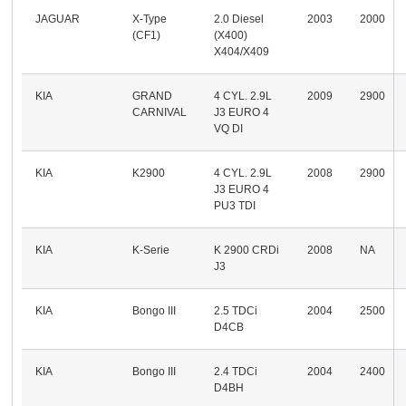
JAGUAR
X-Type
2.0 Diesel
2003
2000
(CF1)
(X400)
X404/X409
KIA
GRAND
4 CYL. 2.9L
2009
2900
CARNIVAL
J3 EURO 4
VQ DI
KIA
K2900
4 CYL. 2.9L
2008
2900
J3 EURO 4
PU3 TDI
KIA
K-Serie
K 2900 CRDi
2008
NA
J3
KIA
Bongo III
2.5 TDCi
2004
2500
D4CB
KIA
Bongo III
2.4 TDCi
2004
2400
D4BH