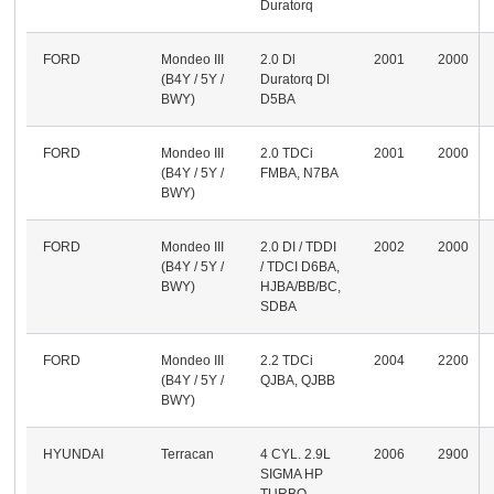
Duratorq
FORD
Mondeo III
2.0 Dl
2001
2000
(B4Y / 5Y /
Duratorq Dl
BWY)
D5BA
FORD
Mondeo III
2.0 TDCi
2001
2000
(B4Y / 5Y /
FMBA, N7BA
BWY)
FORD
Mondeo III
2.0 DI / TDDI
2002
2000
(B4Y / 5Y /
/ TDCI D6BA,
BWY)
HJBA/BB/BC,
SDBA
FORD
Mondeo III
2.2 TDCi
2004
2200
(B4Y / 5Y /
QJBA, QJBB
BWY)
HYUNDAI
Terracan
4 CYL. 2.9L
2006
2900
SIGMA HP
TURBO