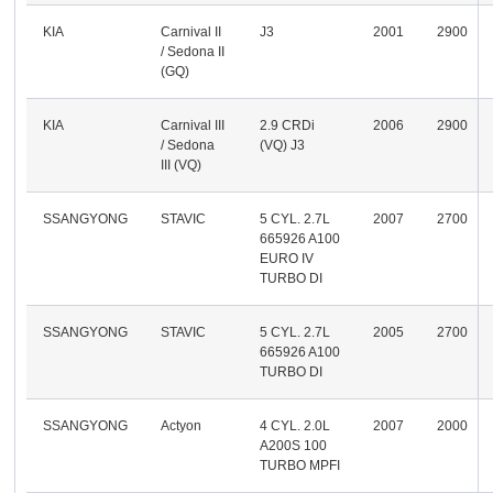
KIA
Carnival II
J3
2001
2900
/ Sedona II
(GQ)
KIA
Carnival III
2.9 CRDi
2006
2900
/ Sedona
(VQ) J3
III (VQ)
SSANGYONG
STAVIC
5 CYL. 2.7L
2007
2700
665926 A100
EURO IV
TURBO DI
SSANGYONG
STAVIC
5 CYL. 2.7L
2005
2700
665926 A100
TURBO DI
SSANGYONG
Actyon
4 CYL. 2.0L
2007
2000
A200S 100
TURBO MPFI