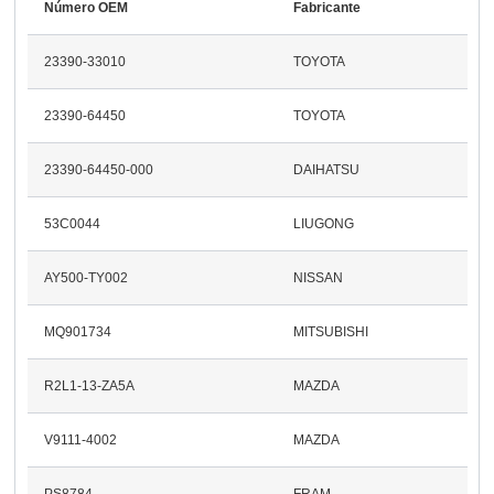
Número OEM
Fabricante
23390-33010
TOYOTA
23390-64450
TOYOTA
23390-64450-000
DAIHATSU
53C0044
LIUGONG
AY500-TY002
NISSAN
MQ901734
MITSUBISHI
R2L1-13-ZA5A
MAZDA
V9111-4002
MAZDA
PS8784
FRAM