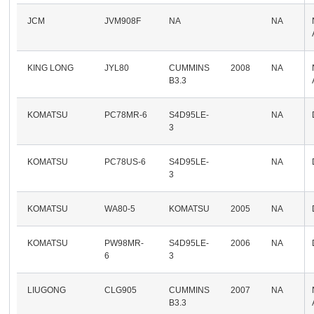
JCM
JVM908F
NA
NA
KING LONG
JYL80
CUMMINS
2008
NA
B3.3
KOMATSU
PC78MR-6
S4D95LE-
NA
3
KOMATSU
PC78US-6
S4D95LE-
NA
3
KOMATSU
WA80-5
KOMATSU
2005
NA
KOMATSU
PW98MR-
S4D95LE-
2006
NA
6
3
LIUGONG
CLG905
CUMMINS
2007
NA
B3.3