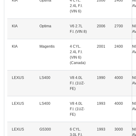
KIA
Optima
4 CYL.
2006
2400
N
2.4L F.I.
A
(VIN 6)
KIA
Optima
V6 2.7L
2006
2700
N
F.I. (VIN 8)
A
KIA
Magentis
4 CYL.
2001
2400
N
2.4L F.I.
A
(VIN 6)
(Canada)
LEXUS
LS400
V8 4.0L
1990
4000
N
F.I. (1UZ-
A
FE)
LEXUS
LS400
V8 4.0L
1993
4000
N
F.I. (1UZ-
A
FE)
LEXUS
GS300
6 CYL.
1993
3000
N
3.0L F.I.
A