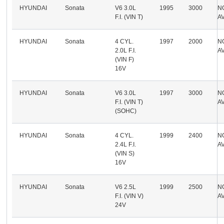
HYUNDAI
Sonata
V6 3.0L
1995
3000
N
F.I. (VIN T)
A
HYUNDAI
Sonata
4 CYL.
1997
2000
N
2.0L F.I.
A
(VIN F)
16V
HYUNDAI
Sonata
V6 3.0L
1997
3000
N
F.I. (VIN T)
A
(SOHC)
HYUNDAI
Sonata
4 CYL.
1999
2400
N
2.4L F.I.
A
(VIN S)
16V
HYUNDAI
Sonata
V6 2.5L
1999
2500
N
F.I. (VIN V)
A
24V