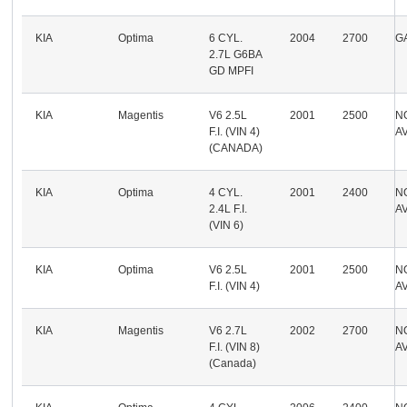
KIA
Optima
6 CYL.
2004
2700
G
2.7L G6BA
GD MPFI
KIA
Magentis
V6 2.5L
2001
2500
N
F.I. (VIN 4)
A
(CANADA)
KIA
Optima
4 CYL.
2001
2400
N
2.4L F.I.
A
(VIN 6)
KIA
Optima
V6 2.5L
2001
2500
N
F.I. (VIN 4)
A
KIA
Magentis
V6 2.7L
2002
2700
N
F.I. (VIN 8)
A
(Canada)