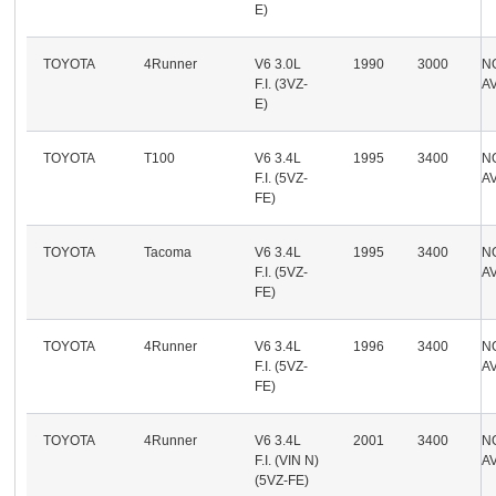
E)
TOYOTA
4Runner
V6 3.0L
1990
3000
N
F.I. (3VZ-
A
E)
TOYOTA
T100
V6 3.4L
1995
3400
N
F.I. (5VZ-
A
FE)
TOYOTA
Tacoma
V6 3.4L
1995
3400
N
F.I. (5VZ-
A
FE)
TOYOTA
4Runner
V6 3.4L
1996
3400
N
F.I. (5VZ-
A
FE)
TOYOTA
4Runner
V6 3.4L
2001
3400
N
F.I. (VIN N)
A
(5VZ-FE)