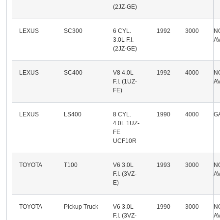
(2JZ-GE)
LEXUS
SC300
6 CYL.
1992
3000
N
3.0L F.I.
A
(2JZ-GE)
LEXUS
SC400
V8 4.0L
1992
4000
N
F.I. (1UZ-
A
FE)
LEXUS
LS400
8 CYL.
1990
4000
G
4.0L 1UZ-
FE
UCF10R
TOYOTA
T100
V6 3.0L
1993
3000
N
F.I. (3VZ-
A
E)
TOYOTA
Pickup Truck
V6 3.0L
1990
3000
N
F.I. (3VZ-
A