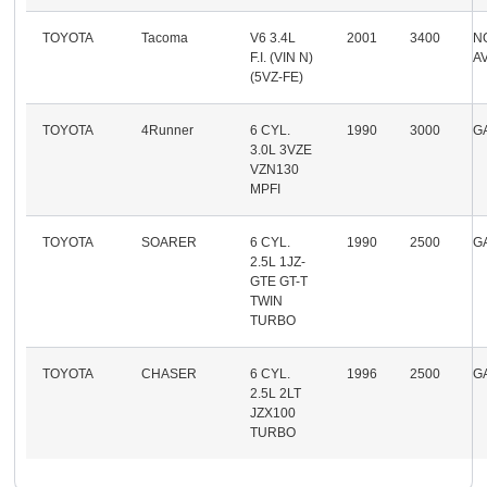
TOYOTA
Tacoma
V6 3.4L
2001
3400
N
F.I. (VIN N)
A
(5VZ-FE)
TOYOTA
4Runner
6 CYL.
1990
3000
G
3.0L 3VZE
VZN130
MPFI
TOYOTA
SOARER
6 CYL.
1990
2500
G
2.5L 1JZ-
GTE GT-T
TWIN
TURBO
TOYOTA
CHASER
6 CYL.
1996
2500
G
2.5L 2LT
JZX100
TURBO