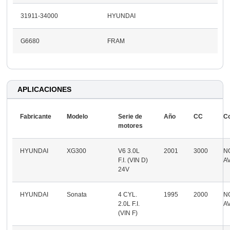
31911-34000
HYUNDAI
G6680
FRAM
APLICACIONES
Fabricante
Modelo
Serie de
Año
CC
C
motores
HYUNDAI
XG300
V6 3.0L
2001
3000
N
F.I. (VIN D)
A
24V
HYUNDAI
Sonata
4 CYL.
1995
2000
N
2.0L F.I.
A
(VIN F)