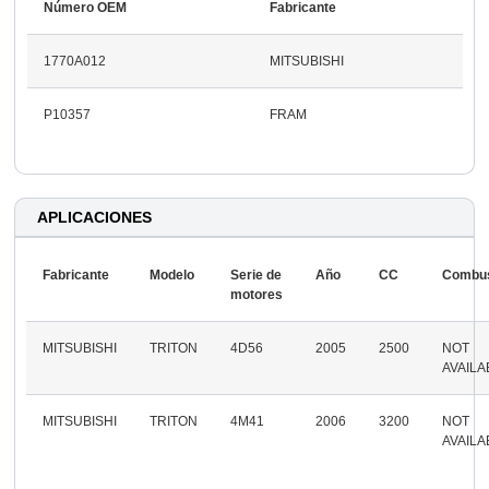
Número OEM
Fabricante
1770A012
MITSUBISHI
P10357
FRAM
APLICACIONES
Fabricante
Modelo
Serie de
Año
CC
Combus
motores
MITSUBISHI
TRITON
4D56
2005
2500
NOT
AVAILA
MITSUBISHI
TRITON
4M41
2006
3200
NOT
AVAILA