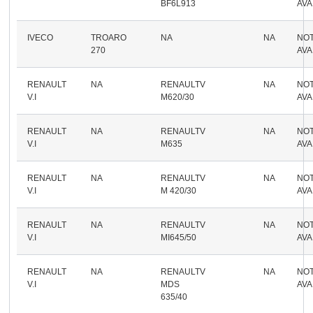
BF6L913
AVA
IVECO
TROARO
NA
NA
NO
270
AVA
RENAULT
NA
RENAULTV
NA
NO
V.I
M620/30
AVA
RENAULT
NA
RENAULTV
NA
NO
V.I
M635
AVA
RENAULT
NA
RENAULTV
NA
NO
V.I
M 420/30
AVA
RENAULT
NA
RENAULTV
NA
NO
V.I
MI645/50
AVA
RENAULT
NA
RENAULTV
NA
NO
V.I
MDS
AVA
635/40