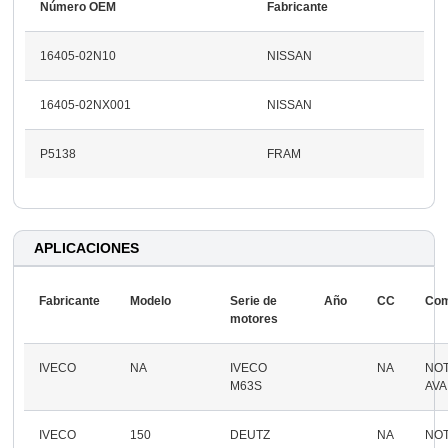
Número OEM
Fabricante
16405-02N10
NISSAN
16405-02NX001
NISSAN
P5138
FRAM
APLICACIONES
Fabricante
Modelo
Serie de
Año
CC
Com
motores
IVECO
NA
IVECO
NA
NO
M63S
AVA
IVECO
150
DEUTZ
NA
NO