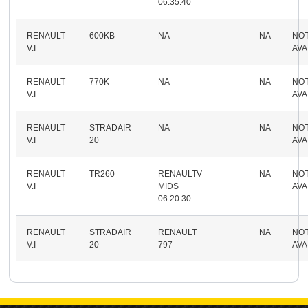
06.35.40
RENAULT
600KB
NA
NA
NO
V.I
AVA
RENAULT
770K
NA
NA
NO
V.I
AVA
RENAULT
STRADAIR
NA
NA
NO
V.I
20
AVA
RENAULT
TR260
RENAULTV
NA
NO
V.I
MIDS
AVA
06.20.30
RENAULT
STRADAIR
RENAULT
NA
NO
V.I
20
797
AVA