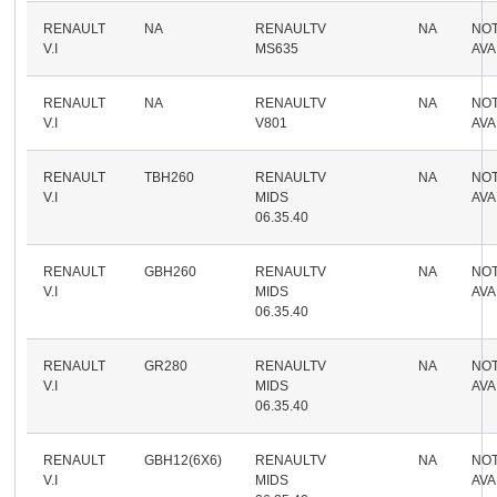
RENAULT
NA
RENAULTV
NA
NO
V.I
MS635
AVA
RENAULT
NA
RENAULTV
NA
NO
V.I
V801
AVA
RENAULT
TBH260
RENAULTV
NA
NO
V.I
MIDS
AVA
06.35.40
RENAULT
GBH260
RENAULTV
NA
NO
V.I
MIDS
AVA
06.35.40
RENAULT
GR280
RENAULTV
NA
NO
V.I
MIDS
AVA
06.35.40
RENAULT
GBH12(6X6)
RENAULTV
NA
NO
V.I
MIDS
AVA