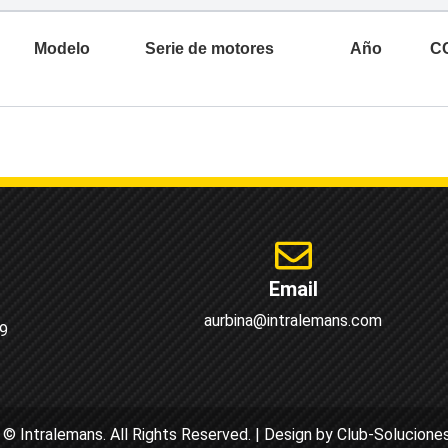
Modelo
Serie de motores
Año
C
Email
aurbina@intralemans.com
9
© Intralemans. All Rights Reserved. | Design by Club-Solucion