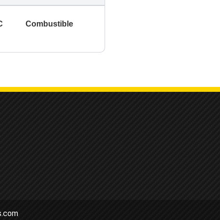
C
Combustible
es.com