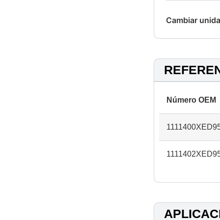
Cambiar unida
REFERE
Número OEM
1111400XED9
1111402XED9
APLICAC