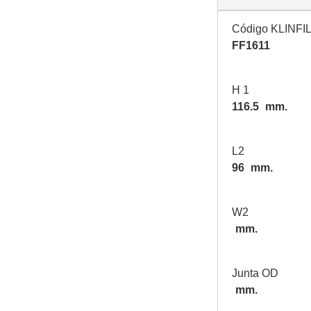
Código KLINFI
FF1611
H 1
116.5
mm.
L2
96
mm.
W2
mm.
Junta OD
mm.