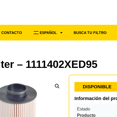
CONTACTO
ESPAÑOL
BUSCA TU FILTRO
ilter – 1111402XED95
DISPONIBLE
Información del p
Estado
Producto