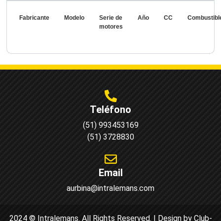
Fabricante
Modelo
Serie de
Año
CC
Combustibl
motores
Teléfono
(51) 993453169
(51) 3728830
Email
aurbina@intralemans.com
2024 © Intralemans. All Rights Reserved. | Design by Club-