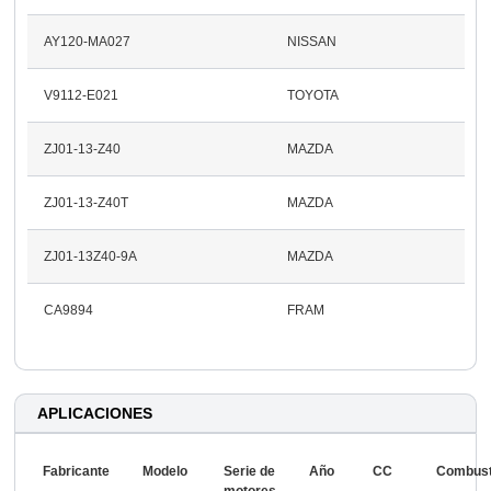
AY120-MA027
NISSAN
V9112-E021
TOYOTA
ZJ01-13-Z40
MAZDA
ZJ01-13-Z40T
MAZDA
ZJ01-13Z40-9A
MAZDA
CA9894
FRAM
APLICACIONES
Fabricante
Modelo
Serie de
Año
CC
Combust
motores