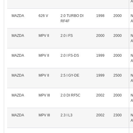
A
MAZDA
626 V
2.0 TURBO DI
1998
2000
RF4F
A
MAZDA
MPV II
2.0 i FS
2000
2000
A
MAZDA
MPV II
2.0 I FS-DS
1999
2000
A
MAZDA
MPV II
2.5 I GY-DE
1999
2500
A
MAZDA
MPV III
2.0 DI RF5C
2002
2000
A
MAZDA
MPV III
2.3 I L3
2002
2300
A