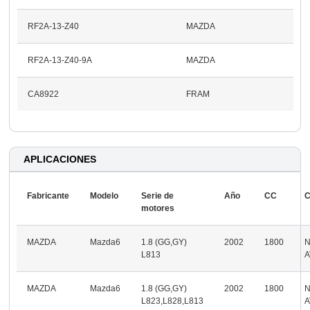
RF2A-13-Z40
MAZDA
RF2A-13-Z40-9A
MAZDA
CA8922
FRAM
APLICACIONES
Fabricante
Modelo
Serie de
Año
CC
C
motores
MAZDA
Mazda6
1.8 (GG,GY)
2002
1800
L813
A
MAZDA
Mazda6
1.8 (GG,GY)
2002
1800
L823,L828,L813
A