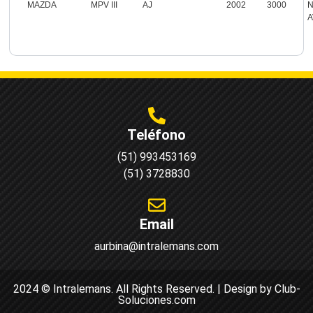
MAZDA
MPV III
AJ
2002
3000
A
Teléfono
(51) 993453169
(51) 3728830
Email
aurbina@intralemans.com
2024 © Intralemans. All Rights Reserved. | Design by Club-
Soluciones.com