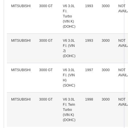
MITSUBISHI
3000 GT
V6 3.0L
1993
3000
NOT
F.I.
AVAI
Turbo
(VIN K)
(DOHC)
MITSUBISHI
3000 GT
V6 3.0L
1993
3000
NOT
F.I. (VIN
AVAI
J)
(DOHC)
MITSUBISHI
3000 GT
V6 3.0L
1997
3000
NOT
F.I. (VIN
AVAI
H)
(SOHC)
MITSUBISHI
3000 GT
V6 3.0L
1998
3000
NOT
F.I. Twin
AVAI
Turbo
(VIN K)
(DOHC)