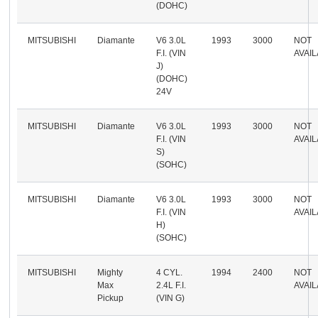
(DOHC)
MITSUBISHI
Diamante
V6 3.0L
1993
3000
NOT
F.I. (VIN
AVAI
J)
(DOHC)
24V
MITSUBISHI
Diamante
V6 3.0L
1993
3000
NOT
F.I. (VIN
AVAI
S)
(SOHC)
MITSUBISHI
Diamante
V6 3.0L
1993
3000
NOT
F.I. (VIN
AVAI
H)
(SOHC)
MITSUBISHI
Mighty
4 CYL.
1994
2400
NOT
Max
2.4L F.I.
AVAI
Pickup
(VIN G)