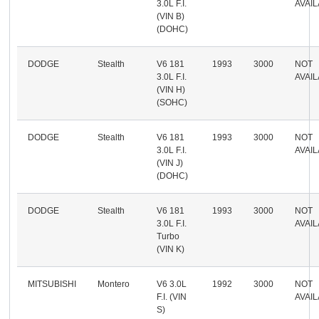
3.0L F.I.
AVAI
(VIN B)
(DOHC)
DODGE
Stealth
V6 181
1993
3000
NOT
3.0L F.I.
AVAI
(VIN H)
(SOHC)
DODGE
Stealth
V6 181
1993
3000
NOT
3.0L F.I.
AVAI
(VIN J)
(DOHC)
DODGE
Stealth
V6 181
1993
3000
NOT
3.0L F.I.
AVAI
Turbo
(VIN K)
MITSUBISHI
Montero
V6 3.0L
1992
3000
NOT
F.I. (VIN
AVAI
S)