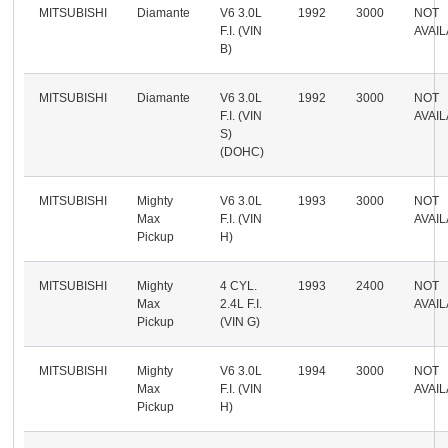
MITSUBISHI
Diamante
V6 3.0L
1992
3000
NOT
F.I. (VIN
AVAI
B)
MITSUBISHI
Diamante
V6 3.0L
1992
3000
NOT
F.I. (VIN
AVAI
S)
(DOHC)
MITSUBISHI
Mighty
V6 3.0L
1993
3000
NOT
Max
F.I. (VIN
AVAI
Pickup
H)
MITSUBISHI
Mighty
4 CYL.
1993
2400
NOT
Max
2.4L F.I.
AVAI
Pickup
(VIN G)
MITSUBISHI
Mighty
V6 3.0L
1994
3000
NOT
Max
F.I. (VIN
AVAI
Pickup
H)