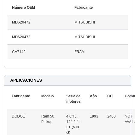
Número OEM
Fabricante
MD620472
MITSUBISHI
MD620473
MITSUBISHI
CA7142
FRAM
APLICACIONES
Fabricante
Modelo
Serie de
Año
CC
Combu
motores
DODGE
Ram 50
4 CYL.
1993
2400
NOT
Pickup
144 2.4L
AVAI
F.I. (VIN
G)