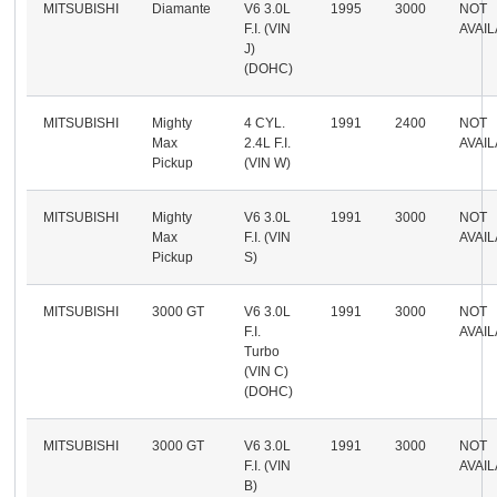
MITSUBISHI
Diamante
V6 3.0L
1995
3000
NOT
F.I. (VIN
AVAI
J)
(DOHC)
MITSUBISHI
Mighty
4 CYL.
1991
2400
NOT
Max
2.4L F.I.
AVAI
Pickup
(VIN W)
MITSUBISHI
Mighty
V6 3.0L
1991
3000
NOT
Max
F.I. (VIN
AVAI
Pickup
S)
MITSUBISHI
3000 GT
V6 3.0L
1991
3000
NOT
F.I.
AVAI
Turbo
(VIN C)
(DOHC)
MITSUBISHI
3000 GT
V6 3.0L
1991
3000
NOT
F.I. (VIN
AVAI
B)