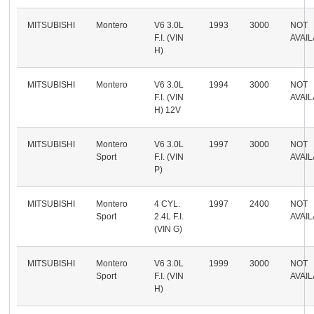
MITSUBISHI
Montero
V6 3.0L
1993
3000
NOT
F.I. (VIN
AVAI
H)
MITSUBISHI
Montero
V6 3.0L
1994
3000
NOT
F.I. (VIN
AVAI
H) 12V
MITSUBISHI
Montero
V6 3.0L
1997
3000
NOT
Sport
F.I. (VIN
AVAI
P)
MITSUBISHI
Montero
4 CYL.
1997
2400
NOT
Sport
2.4L F.I.
AVAI
(VIN G)
MITSUBISHI
Montero
V6 3.0L
1999
3000
NOT
Sport
F.I. (VIN
AVAI
H)