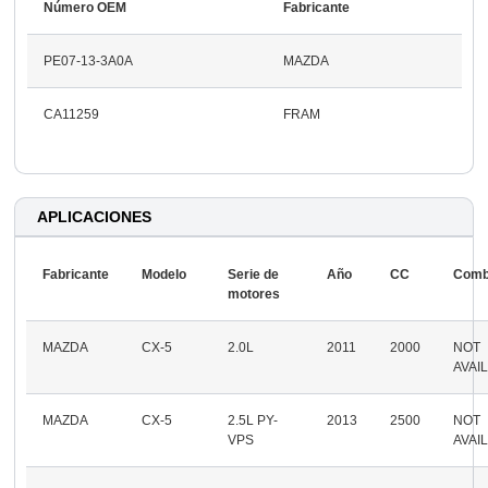
Número OEM
Fabricante
PE07-13-3A0A
MAZDA
CA11259
FRAM
APLICACIONES
Fabricante
Modelo
Serie de
Año
CC
Comb
motores
MAZDA
CX-5
2.0L
2011
2000
NOT
AVAI
MAZDA
CX-5
2.5L PY-
2013
2500
NOT
VPS
AVAI