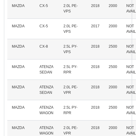
MAZDA
CX-5
2.0L PE-
2018
2000
NOT
VPS
AVAI
MAZDA
CX-5
2.0L PE-
2017
2000
NOT
VPS
AVAI
MAZDA
CX-8
2.5L PY-
2018
2500
NOT
VPS
AVAI
MAZDA
ATENZA
2.5L PY-
2018
2500
NOT
SEDAN
RPR
AVAI
MAZDA
ATENZA
2.0L PE-
2018
2000
NOT
SEDAN
VPR
AVAI
MAZDA
ATENZA
2.5L PY-
2018
2500
NOT
WAGON
RPR
AVAI
MAZDA
ATENZA
2.0L PE-
2018
2000
NOT
WAGON
VPR
AVAI