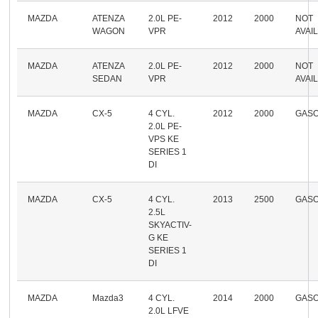
MAZDA
ATENZA
2.0L PE-
2012
2000
NOT
WAGON
VPR
AVAI
MAZDA
ATENZA
2.0L PE-
2012
2000
NOT
SEDAN
VPR
AVAI
MAZDA
CX-5
4 CYL.
2012
2000
GASO
2.0L PE-
VPS KE
SERIES 1
DI
MAZDA
CX-5
4 CYL.
2013
2500
GASO
2.5L
SKYACTIV-
G KE
SERIES 1
DI
MAZDA
Mazda3
4 CYL.
2014
2000
GASO
2.0L LFVE