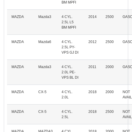
BM MPFI
MAZDA
Mazda3
4 CYL.
2014
2500
GASO
2.5L L5
BM MPFI
MAZDA
Mazda6
4 CYL.
2012
2500
GASO
2.5L PY-
VPS GJ DI
MAZDA
Mazda3
4 CYL.
2011
2000
GASO
2.0L PE-
VPS BL DI
MAZDA
CX-5
4 CYL.
2018
2000
NOT
2.0L
AVAI
MAZDA
CX-5
4 CYL.
2018
2500
NOT
2.5L
AVAI
MAZDA
MAZDA3
4 CYL.
2018
2000
NOT