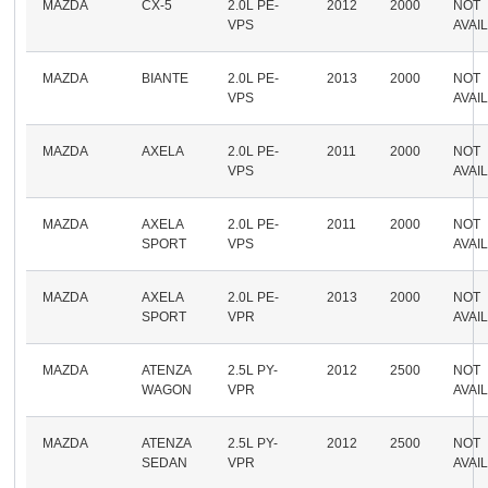
MAZDA
CX-5
2.0L PE-
2012
2000
NOT
VPS
AVAI
MAZDA
BIANTE
2.0L PE-
2013
2000
NOT
VPS
AVAI
MAZDA
AXELA
2.0L PE-
2011
2000
NOT
VPS
AVAI
MAZDA
AXELA
2.0L PE-
2011
2000
NOT
SPORT
VPS
AVAI
MAZDA
AXELA
2.0L PE-
2013
2000
NOT
SPORT
VPR
AVAI
MAZDA
ATENZA
2.5L PY-
2012
2500
NOT
WAGON
VPR
AVAI
MAZDA
ATENZA
2.5L PY-
2012
2500
NOT
SEDAN
VPR
AVAI