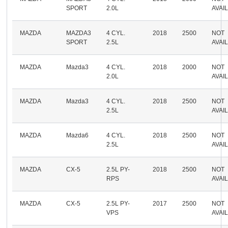
SPORT
2.0L
AVAI
MAZDA
MAZDA3
4 CYL.
2018
2500
NOT
SPORT
2.5L
AVAI
MAZDA
Mazda3
4 CYL.
2018
2000
NOT
2.0L
AVAI
MAZDA
Mazda3
4 CYL.
2018
2500
NOT
2.5L
AVAI
MAZDA
Mazda6
4 CYL.
2018
2500
NOT
2.5L
AVAI
MAZDA
CX-5
2.5L PY-
2018
2500
NOT
RPS
AVAI
MAZDA
CX-5
2.5L PY-
2017
2500
NOT
VPS
AVAI