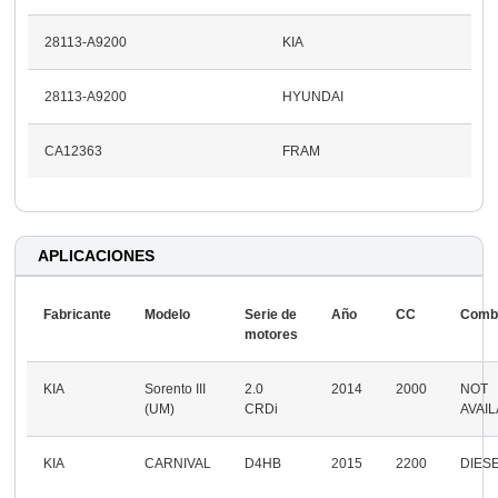
28113-A9200
KIA
28113-A9200
HYUNDAI
CA12363
FRAM
APLICACIONES
Fabricante
Modelo
Serie de
Año
CC
Combu
motores
KIA
Sorento III
2.0
2014
2000
NOT
(UM)
CRDi
AVAI
KIA
CARNIVAL
D4HB
2015
2200
DIES