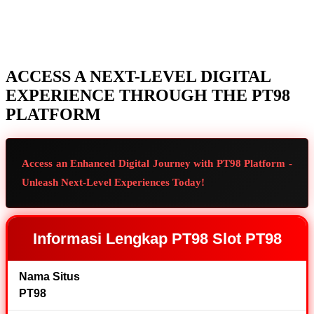
ACCESS A NEXT-LEVEL DIGITAL
EXPERIENCE THROUGH THE PT98
PLATFORM
Access an Enhanced Digital Journey with PT98 Platform -
Unleash Next-Level Experiences Today!
Informasi Lengkap PT98 Slot PT98
Nama Situs
PT98