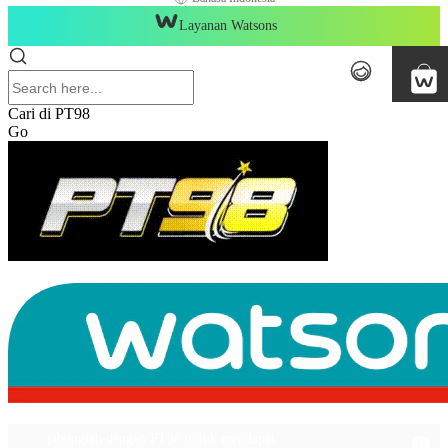
Layanan Watsons
Cari di PT98
Go
Bergabunglah dengan PT98 untuk mendapatkan lebih banyak keuntungan eksklusif!