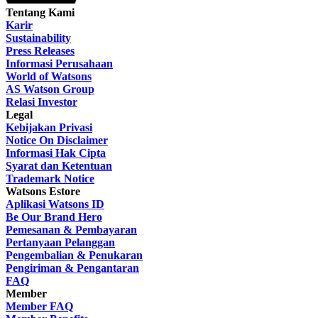
Tentang Kami
Karir
Sustainability
Press Releases
Informasi Perusahaan
World of Watsons
AS Watson Group
Relasi Investor
Legal
Kebijakan Privasi
Notice On Disclaimer
Informasi Hak Cipta
Syarat dan Ketentuan
Trademark Notice
Watsons Estore
Aplikasi Watsons ID
Be Our Brand Hero
Pemesanan & Pembayaran
Pertanyaan Pelanggan
Pengembalian & Penukaran
Pengiriman & Pengantaran
FAQ
Member
Member FAQ