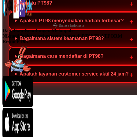
Apa itu PT98?
Apakah PT98 menyediakan hadiah terbesar?
Bahasa Indonesia
Dapatkan Keuntungan Melimpah
Nikmati jackpot terbesarmu hanya di PT98 PLATFORM
Bagaimana sistem keamanan PT98?
Resmi PT98
Bagaimana cara mendaftar di PT98?
Apakah layanan customer service aktif 24 jam?