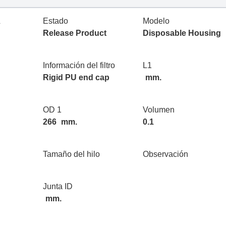
L
Estado
Modelo
Release Product
Disposable Housing
Información del filtro
L1
Rigid PU end cap
mm.
OD 1
Volumen
266
mm.
0.1
Tamaño del hilo
Observación
Junta ID
mm.