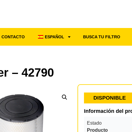
CONTACTO
ESPAÑOL
BUSCA TU FILTRO
ter – 42790
DISPONIBLE
Información del p
Estado
Producto