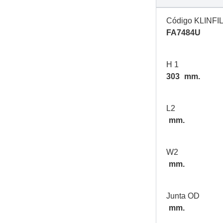
Código KLINFI
FA7484U
H 1
303
mm.
L2
mm.
W2
mm.
Junta OD
mm.