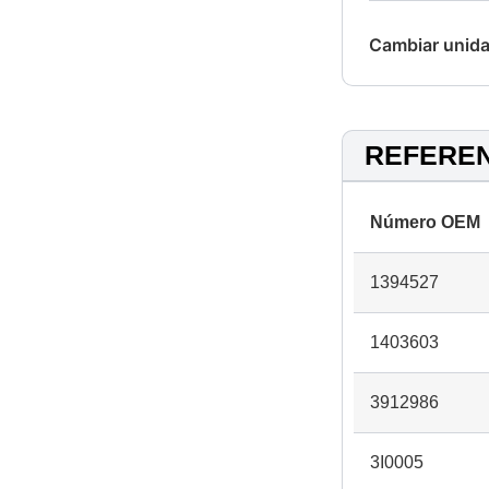
Cambiar unida
REFERE
Número OEM
1394527
1403603
3912986
3I0005