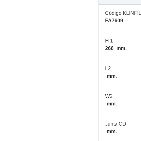
Código KLINFI
FA7609
H 1
266
mm.
L2
mm.
W2
mm.
Junta OD
mm.