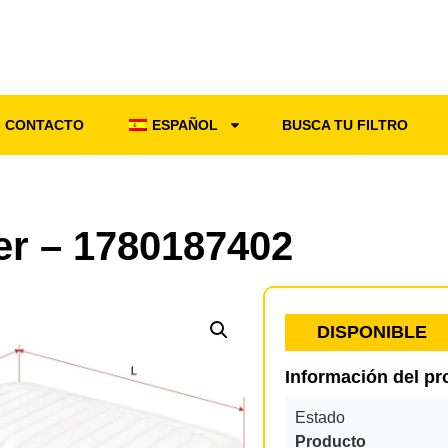
CONTACTO
ESPAÑOL
BUSCA TU FILTRO
ter – 1780187402
DISPONIBLE
Información del p
Estado
Producto