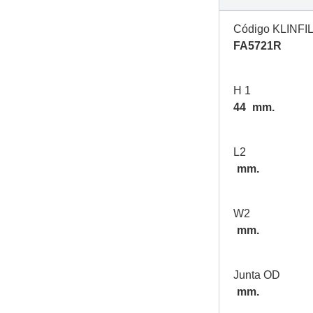
Código KLINFI
FA5721R
H 1
44
mm.
L2
mm.
W2
mm.
Junta OD
mm.