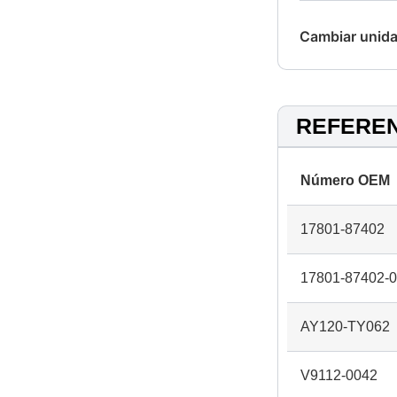
Cambiar unida
REFERE
Número OEM
17801-87402
17801-87402-
AY120-TY062
V9112-0042