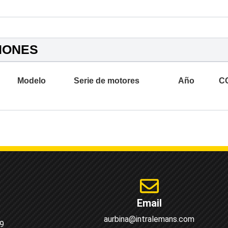
IONES
Modelo
Serie de motores
Año
C
Email
aurbina@intralemans.com
9