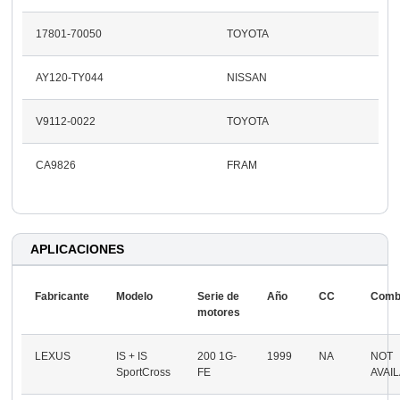
17801-70050
TOYOTA
AY120-TY044
NISSAN
V9112-0022
TOYOTA
CA9826
FRAM
APLICACIONES
Fabricante
Modelo
Serie de
Año
CC
Comb
motores
LEXUS
IS + IS
200 1G-
1999
NA
NOT
SportCross
FE
AVAI