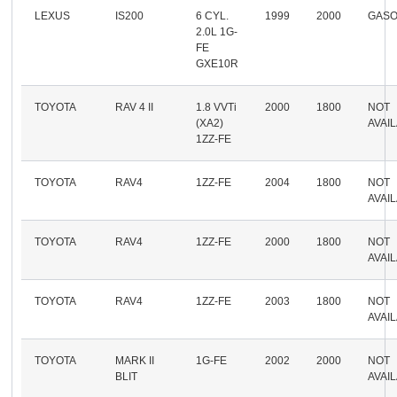
LEXUS
IS200
6 CYL.
1999
2000
GASO
2.0L 1G-
FE
GXE10R
TOYOTA
RAV 4 II
1.8 VVTi
2000
1800
NOT
(XA2)
AVAI
1ZZ-FE
TOYOTA
RAV4
1ZZ-FE
2004
1800
NOT
AVAI
TOYOTA
RAV4
1ZZ-FE
2000
1800
NOT
AVAI
TOYOTA
RAV4
1ZZ-FE
2003
1800
NOT
AVAI
TOYOTA
MARK II
1G-FE
2002
2000
NOT
BLIT
AVAI