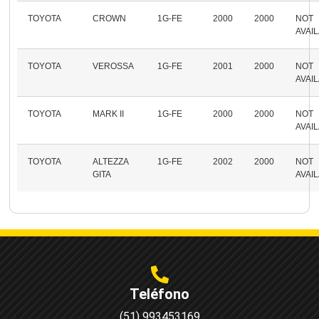
TOYOTA
CROWN
1G-FE
2000
2000
NOT
AVAI
TOYOTA
VEROSSA
1G-FE
2001
2000
NOT
AVAI
TOYOTA
MARK II
1G-FE
2000
2000
NOT
AVAI
TOYOTA
ALTEZZA
1G-FE
2002
2000
NOT
GITA
AVAI
Teléfono
(51) 993453169