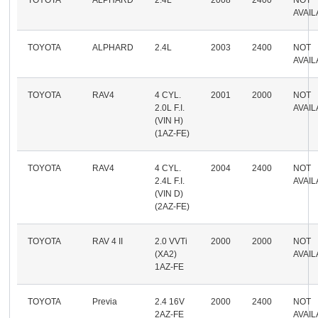
AVAI
TOYOTA
ALPHARD
2.4L
2003
2400
NOT
AVAI
TOYOTA
RAV4
4 CYL.
2001
2000
NOT
2.0L F.I.
AVAI
(VIN H)
(1AZ-FE)
TOYOTA
RAV4
4 CYL.
2004
2400
NOT
2.4L F.I.
AVAI
(VIN D)
(2AZ-FE)
TOYOTA
RAV 4 II
2.0 VVTi
2000
2000
NOT
(XA2)
AVAI
1AZ-FE
TOYOTA
Previa
2.4 16V
2000
2400
NOT
2AZ-FE
AVAI