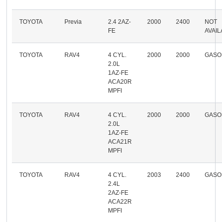
TOYOTA
Previa
2.4 2AZ-
2000
2400
NOT
FE
AVAI
TOYOTA
RAV4
4 CYL.
2000
2000
GASO
2.0L
1AZ-FE
ACA20R
MPFI
TOYOTA
RAV4
4 CYL.
2000
2000
GASO
2.0L
1AZ-FE
ACA21R
MPFI
TOYOTA
RAV4
4 CYL.
2003
2400
GASO
2.4L
2AZ-FE
ACA22R
MPFI