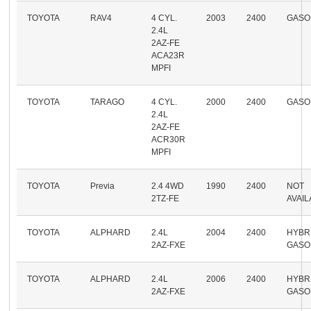
TOYOTA
RAV4
4 CYL.
2003
2400
GASO
2.4L
2AZ-FE
ACA23R
MPFI
TOYOTA
TARAGO
4 CYL.
2000
2400
GASO
2.4L
2AZ-FE
ACR30R
MPFI
TOYOTA
Previa
2.4 4WD
1990
2400
NOT
2TZ-FE
AVAI
TOYOTA
ALPHARD
2.4L
2004
2400
HYBR
2AZ-FXE
GASO
TOYOTA
ALPHARD
2.4L
2006
2400
HYBR
2AZ-FXE
GASO