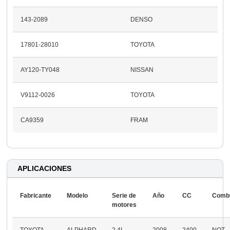
143-2089
DENSO
17801-28010
TOYOTA
AY120-TY048
NISSAN
V9112-0026
TOYOTA
CA9359
FRAM
APLICACIONES
Fabricante
Modelo
Serie de
Año
CC
Combu
motores
TOYOTA
ALPHARD
2.4L
2008
2400
NOT