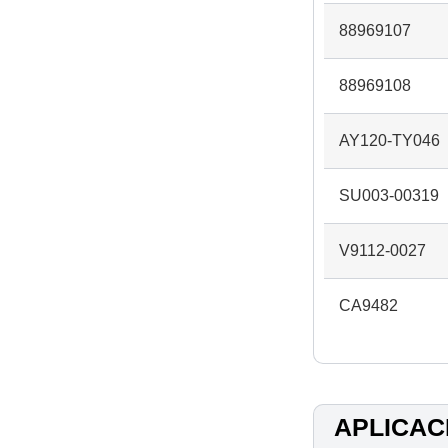
88969107
88969108
AY120-TY046
SU003-00319
V9112-0027
CA9482
APLICAC