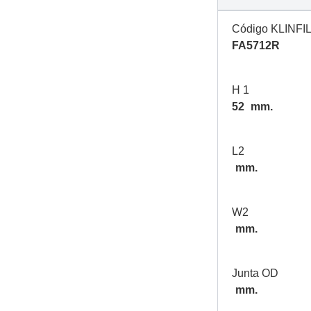
Código KLINFI
FA5712R
H 1
52
mm.
L2
mm.
W2
mm.
Junta OD
mm.