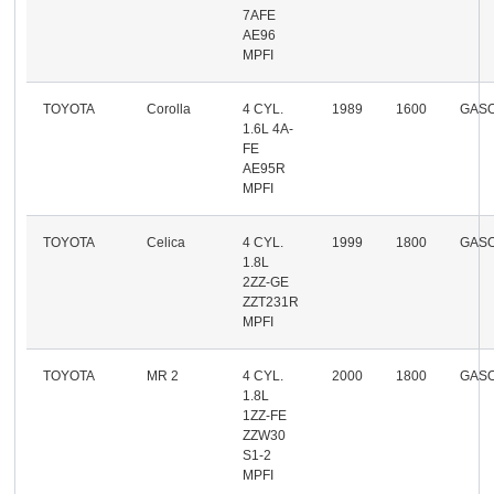
7AFE
AE96
MPFI
TOYOTA
Corolla
4 CYL.
1989
1600
GASO
1.6L 4A-
FE
AE95R
MPFI
TOYOTA
Celica
4 CYL.
1999
1800
GASO
1.8L
2ZZ-GE
ZZT231R
MPFI
TOYOTA
MR 2
4 CYL.
2000
1800
GASO
1.8L
1ZZ-FE
ZZW30
S1-2
MPFI