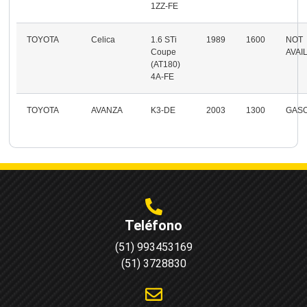
1ZZ-FE
TOYOTA
Celica
1.6 STi
1989
1600
NOT
Coupe
AVAI
(AT180)
4A-FE
TOYOTA
AVANZA
K3-DE
2003
1300
GASO
Teléfono
(51) 993453169
(51) 3728830