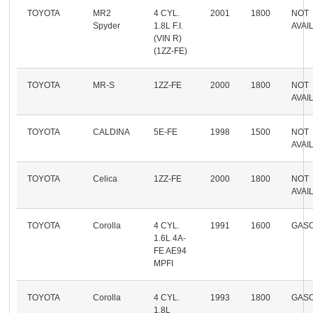
TOYOTA
MR2
4 CYL.
2001
1800
NOT
Spyder
1.8L F.I.
AVAI
(VIN R)
(1ZZ-FE)
TOYOTA
MR-S
1ZZ-FE
2000
1800
NOT
AVAI
TOYOTA
CALDINA
5E-FE
1998
1500
NOT
AVAI
TOYOTA
Celica
1ZZ-FE
2000
1800
NOT
AVAI
TOYOTA
Corolla
4 CYL.
1991
1600
GASO
1.6L 4A-
FE AE94
MPFI
TOYOTA
Corolla
4 CYL.
1993
1800
GASO
1.8L