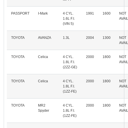
PASSPORT
I-Mark
4 CYL.
1991
1600
NOT
1.6L F.I.
AVAI
(VIN 5)
TOYOTA
AVANZA
1.3L
2004
1300
NOT
AVAI
TOYOTA
Celica
4 CYL.
2000
1800
NOT
1.8L F.I.
AVAI
(2ZZ-GE)
TOYOTA
Celica
4 CYL.
2000
1800
NOT
1.8L F.I.
AVAI
(1ZZ-FE)
TOYOTA
MR2
4 CYL.
2000
1800
NOT
Spyder
1.8L F.I.
AVAI
(1ZZ-FE)