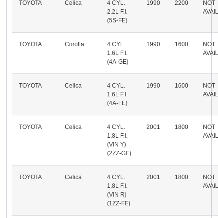
TOYOTA
Celica
4 CYL.
1990
2200
NOT
2.2L F.I.
AVAI
(5S-FE)
TOYOTA
Corolla
4 CYL.
1990
1600
NOT
1.6L F.I.
AVAI
(4A-GE)
TOYOTA
Celica
4 CYL.
1990
1600
NOT
1.6L F.I.
AVAI
(4A-FE)
TOYOTA
Celica
4 CYL.
2001
1800
NOT
1.8L F.I.
AVAI
(VIN Y)
(2ZZ-GE)
TOYOTA
Celica
4 CYL.
2001
1800
NOT
1.8L F.I.
AVAI
(VIN R)
(1ZZ-FE)