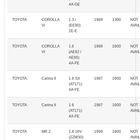
4A-GE
TOYOTA
COROLLA
1.3 i
1989
1300
NOT
VI
(EE90)
AVAI
2E-E
TOYOTA
COROLLA
1.6
1989
1600
NOT
VI
(AE92 /
AVAI
AE95)
4A-FE
TOYOTA
Carina II
1.6 SX
1987
1600
NOT
(AT171)
AVAI
4A-FE
TOYOTA
Carina II
1.6
1987
1600
NOT
(AT171)
AVAI
4A-FE
TOYOTA
MR 2
1.8 16V
1999
1800
NOT
(ZZW30)
AVAI