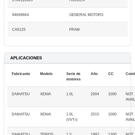
94849664
GENERAL MOTORS
CA5125
FRAM
APLICACIONES
Fabricante
Modelo
Serie de
Año
CC
Comb
motores
DAIHATSU
XENIA
1.0L
2004
1000
NOT
AVAI
DAIHATSU
XENIA
1.0L
2015
1000
NOT
(VVT-i)
AVAI
DAIHATSU
TERIOS
1.3
1997
1300
NOT