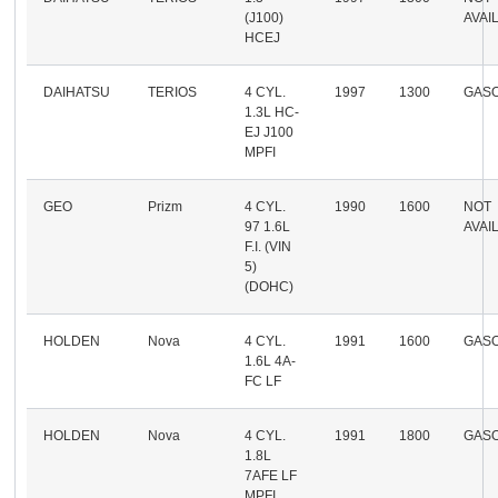
(J100)
AVAI
HCEJ
DAIHATSU
TERIOS
4 CYL.
1997
1300
GASO
1.3L HC-
EJ J100
MPFI
GEO
Prizm
4 CYL.
1990
1600
NOT
97 1.6L
AVAI
F.I. (VIN
5)
(DOHC)
HOLDEN
Nova
4 CYL.
1991
1600
GASO
1.6L 4A-
FC LF
HOLDEN
Nova
4 CYL.
1991
1800
GASO
1.8L
7AFE LF
MPFI