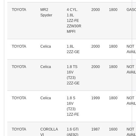
TOYOTA
MR2
4 CYL.
2000
1800
GASO
Spyder
1.8L
1ZZ-FE
ZZW30R
MPFI
TOYOTA
Celica
1.8L
2000
1800
NOT
2ZZ-GE
AVAI
TOYOTA
Celica
1.8 TS
2000
1800
NOT
16V
AVAI
(T23)
2ZZ-GE
TOYOTA
Celica
1.8 S
1999
1800
NOT
16V
AVAI
(T23)
1ZZ-FE
TOYOTA
COROLLA
1.6 GTi
1987
1600
NOT
VI
(AE92)
AVAI