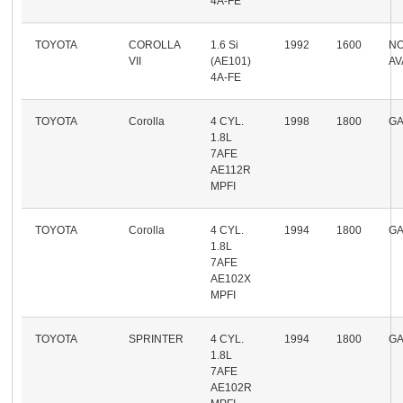
4A-FE
TOYOTA
COROLLA
1.6 Si
1992
1600
N
VII
(AE101)
AV
4A-FE
TOYOTA
Corolla
4 CYL.
1998
1800
GA
1.8L
7AFE
AE112R
MPFI
TOYOTA
Corolla
4 CYL.
1994
1800
GA
1.8L
7AFE
AE102X
MPFI
TOYOTA
SPRINTER
4 CYL.
1994
1800
GA
1.8L
7AFE
AE102R