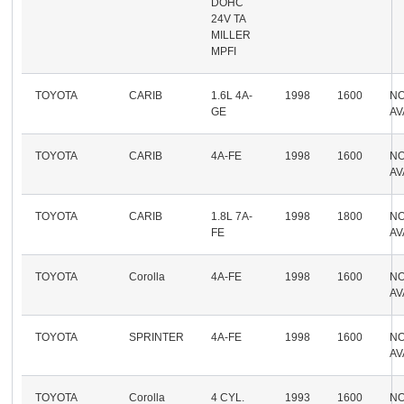
DOHC
24V TA
MILLER
MPFI
TOYOTA
CARIB
1.6L 4A-
1998
1600
N
GE
AV
TOYOTA
CARIB
4A-FE
1998
1600
N
AV
TOYOTA
CARIB
1.8L 7A-
1998
1800
N
FE
AV
TOYOTA
Corolla
4A-FE
1998
1600
N
AV
TOYOTA
SPRINTER
4A-FE
1998
1600
N
AV
TOYOTA
Corolla
4 CYL.
1993
1600
N