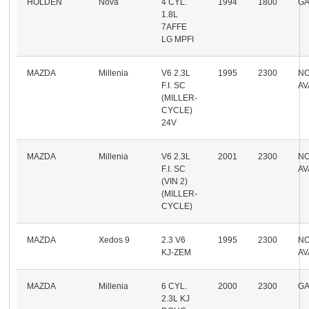
HOLDEN
Nova
4 CYL.
1994
1800
GA
1.8L
7AFFE
LG MPFI
MAZDA
Millenia
V6 2.3L
1995
2300
N
F.I. SC
AV
(MILLER-
CYCLE)
24V
MAZDA
Millenia
V6 2.3L
2001
2300
N
F.I. SC
AV
(VIN 2)
(MILLER-
CYCLE)
MAZDA
Xedos 9
2.3 V6
1995
2300
N
KJ-ZEM
AV
MAZDA
Millenia
6 CYL.
2000
2300
GA
2.3L KJ