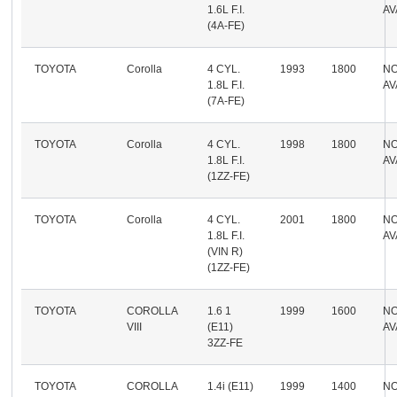
1.6L F.I.
AV
(4A-FE)
TOYOTA
Corolla
4 CYL.
1993
1800
N
1.8L F.I.
AV
(7A-FE)
TOYOTA
Corolla
4 CYL.
1998
1800
N
1.8L F.I.
AV
(1ZZ-FE)
TOYOTA
Corolla
4 CYL.
2001
1800
N
1.8L F.I.
AV
(VIN R)
(1ZZ-FE)
TOYOTA
COROLLA
1.6 1
1999
1600
N
VIII
(E11)
AV
3ZZ-FE
TOYOTA
COROLLA
1.4i (E11)
1999
1400
N