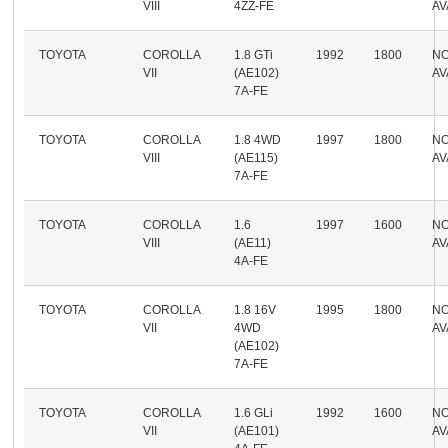
VIII
4ZZ-FE
AV
TOYOTA
COROLLA
1.8 GTi
1992
1800
N
VII
(AE102)
AV
7A-FE
TOYOTA
COROLLA
1.8 4WD
1997
1800
N
VIII
(AE115)
AV
7A-FE
TOYOTA
COROLLA
1.6
1997
1600
N
VIII
(AE11)
AV
4A-FE
TOYOTA
COROLLA
1.8 16V
1995
1800
N
VII
4WD
AV
(AE102)
7A-FE
TOYOTA
COROLLA
1.6 GLi
1992
1600
N
VII
(AE101)
AV