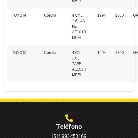
MPFI
TOYOTA
Corolla
4 CYL.
1994
1600
GA
1.6L 4A-
FE
AE101R
MPFI
TOYOTA
Corolla
4 CYL.
1994
1800
GA
1.8L
7AFE
AE102R
MPFI
Teléfono
(51) 993453169