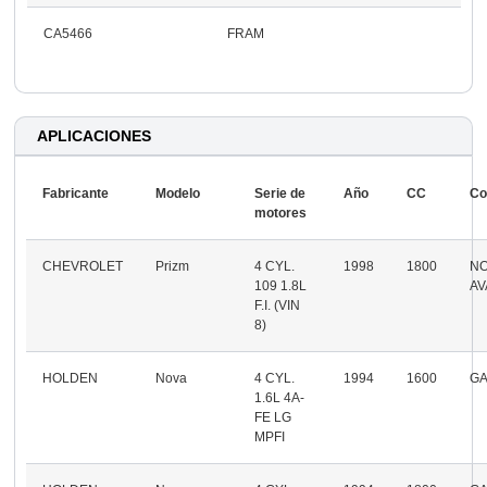
CA5466
FRAM
APLICACIONES
Fabricante
Modelo
Serie de
Año
CC
Co
motores
CHEVROLET
Prizm
4 CYL.
1998
1800
N
109 1.8L
AV
F.I. (VIN
8)
HOLDEN
Nova
4 CYL.
1994
1600
GA
1.6L 4A-
FE LG
MPFI