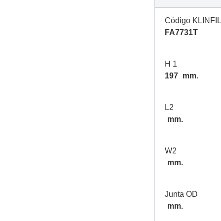
Código KLINFI
FA7731T
H 1
197
mm.
L2
mm.
W2
mm.
Junta OD
mm.