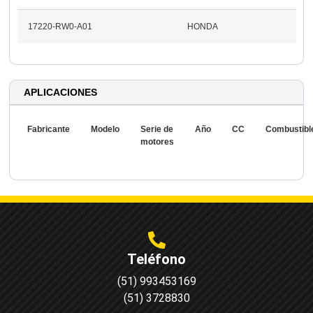
17220-RW0-A01
HONDA
APLICACIONES
Fabricante
Modelo
Serie de
Año
CC
Combustibl
motores
Teléfono
(51) 993453169
(51) 3728830