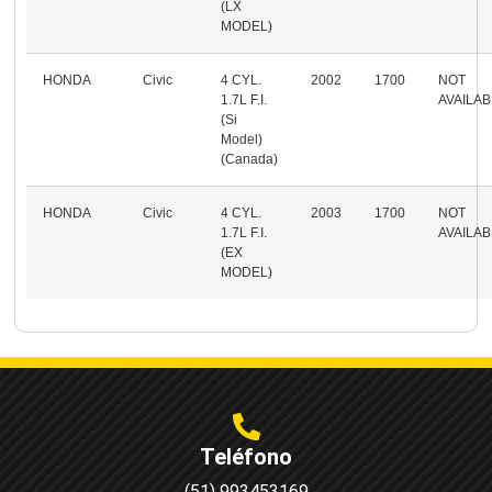
(LX
MODEL)
HONDA
Civic
4 CYL.
2002
1700
NOT
1.7L F.I.
AVAILA
(Si
Model)
(Canada)
HONDA
Civic
4 CYL.
2003
1700
NOT
1.7L F.I.
AVAILA
(EX
MODEL)
Teléfono
(51) 993453169