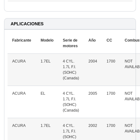
APLICACIONES
Fabricante
Modelo
Serie de
Año
CC
Combust
motores
ACURA
1.7EL
4 CYL.
2004
1700
NOT
1.7L F.I.
AVAILA
(SOHC)
(Canada)
ACURA
EL
4 CYL.
2005
1700
NOT
1.7L F.I.
AVAILA
(SOHC)
(Canada)
ACURA
1.7EL
4 CYL.
2002
1700
NOT
1.7L F.I.
AVAILA
(SOHC)