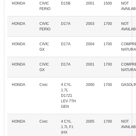
HONDA
CIVIC
D15B
2001
1500
NOT
FERIO
AVAILA
HONDA
CIVIC
D17A
2003
1700
NOT
FERIO
AVAILA
HONDA
CIVIC
D17A
2004
1700
COMPR
GX
NATURA
HONDA
CIVIC
D17A
2001
1700
COMPR
GX
NATURA
HONDA
Civic
4 CYL.
2000
1700
GASOLI
1.7L
D17Z1
LEV 7TH
GEN
HONDA
Civic
4 CYL.
2005
1700
NOT
1.7L F.I.
AVAILA
(HX