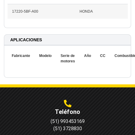
17220-5BF-A00
HONDA
APLICACIONES
Fabricante
Modelo
Serie de
Año
CC
Combustibl
motores
Teléfono
(51) 993453169
(51) 3728830