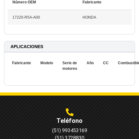
Número OEM
Fabricante
17220-R5A-A00
HONDA
APLICACIONES
Fabricante
Modelo
Serie de
Año
CC
Combustibl
motores
Teléfono
(51) 993453169
(51) 3728830