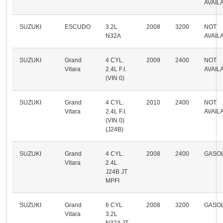
AVAIL
SUZUKI
ESCUDO
3.2L
2008
3200
NOT
N32A
AVAIL
SUZUKI
Grand
4 CYL.
2009
2400
NOT
Vitara
2.4L F.I.
AVAIL
(VIN 0)
SUZUKI
Grand
4 CYL.
2010
2400
NOT
Vitara
2.4L F.I.
AVAIL
(VIN 0)
(J24B)
SUZUKI
Grand
4 CYL.
2008
2400
GASO
Vitara
2.4L
J24B JT
MPFI
SUZUKI
Grand
6 CYL.
2008
3200
GASO
Vitara
3.2L
N32A JT