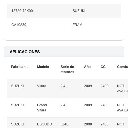
13780-78K00
SUZUKI
CA10839
FRAM
APLICACIONES
Fabricante
Modelo
Serie de
Año
CC
Combu
motores
SUZUKI
Vitara
2.4L
2009
2400
NOT
AVAIL
SUZUKI
Grand
2.4L
2009
2400
NOT
Vitara
AVAIL
SUZUKI
ESCUDO
J24B
2008
2400
NOT