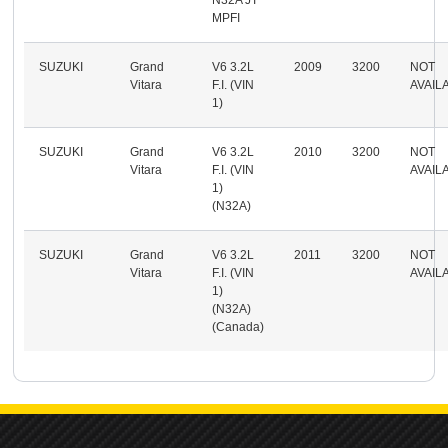
MPFI
SUZUKI
Grand
V6 3.2L
2009
3200
NOT
Vitara
F.I. (VIN
AVAIL
1)
SUZUKI
Grand
V6 3.2L
2010
3200
NOT
Vitara
F.I. (VIN
AVAIL
1)
(N32A)
SUZUKI
Grand
V6 3.2L
2011
3200
NOT
Vitara
F.I. (VIN
AVAIL
1)
(N32A)
(Canada)