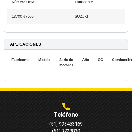
Número OEM
Fabricante
13780-67L00
SUZUKI
APLICACIONES
Fabricante
Modelo
Serie de
Año
CC
Combustibl
motores
Teléfono
(51) 993453169
(51) 3728830