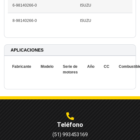
6-98140266-0
ISUZU
8-98140266-0
ISUZU
APLICACIONES
Fabricante
Modelo
Serie de
Año
CC
Combustibl
motores
Teléfono
(51) 993453169