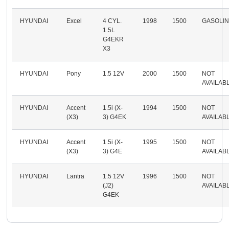
HYUNDAI
Excel
4 CYL.
1998
1500
GASOLI
1.5L
G4EKR
X3
HYUNDAI
Pony
1.5 12V
2000
1500
NOT
AVAILAB
HYUNDAI
Accent
1.5i (X-
1994
1500
NOT
(X3)
3) G4EK
AVAILAB
HYUNDAI
Accent
1.5i (X-
1995
1500
NOT
(X3)
3) G4E
AVAILAB
HYUNDAI
Lantra
1.5 12V
1996
1500
NOT
(J2)
AVAILAB
G4EK