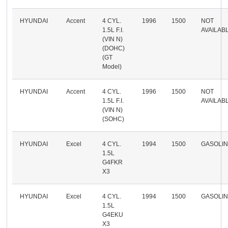
HYUNDAI
Accent
4 CYL.
1996
1500
NOT
1.5L F.I.
AVAILAB
(VIN N)
(DOHC)
(GT
Model)
HYUNDAI
Accent
4 CYL.
1996
1500
NOT
1.5L F.I.
AVAILAB
(VIN N)
(SOHC)
HYUNDAI
Excel
4 CYL.
1994
1500
GASOLI
1.5L
G4FKR
X3
HYUNDAI
Excel
4 CYL.
1994
1500
GASOLI
1.5L
G4EKU
X3