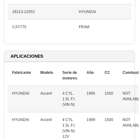
28113-22051
HYUNDAI
CA7775
FRAM
APLICACIONES
Fabricante
Modelo
Serie de
Año
CC
Combusti
motores
HYUNDAI
Accent
4 CYL.
1995
1500
NOT
1.5L F.I.
AVAILAB
(VIN N)
HYUNDAI
Accent
4 CYL.
1999
1500
NOT
1.5L F.I.
AVAILAB
(VIN N)
12V