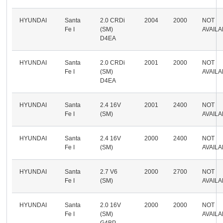
HYUNDAI
Santa
2.0 CRDi
2004
2000
NOT
Fe I
(SM)
AVAIL
D4EA
HYUNDAI
Santa
2.0 CRDi
2001
2000
NOT
Fe I
(SM)
AVAIL
D4EA
HYUNDAI
Santa
2.4 16V
2001
2400
NOT
Fe I
(SM)
AVAIL
HYUNDAI
Santa
2.4 16V
2000
2400
NOT
Fe I
(SM)
AVAIL
HYUNDAI
Santa
2.7 V6
2000
2700
NOT
Fe I
(SM)
AVAIL
HYUNDAI
Santa
2.0 16V
2000
2000
NOT
Fe I
(SM)
AVAIL
G4BP