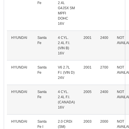
Fe
2.4L
G4JSX SM
MPFI
DOHC
16V
HYUNDAI
Santa
4 CYL.
2001
2400
NOT
Fe
2.4L F.I.
AVAIL
(VIN B)
16V
HYUNDAI
Santa
V6 2.7L
2001
2700
NOT
Fe
F.I. (VIN D)
AVAIL
24V
HYUNDAI
Santa
4 CYL.
2005
2400
NOT
Fe
2.4L F.I.
AVAIL
(CANADA)
16V
HYUNDAI
Santa
2.0 CRDi
2003
2000
NOT
Fe I
(SM)
AVAIL