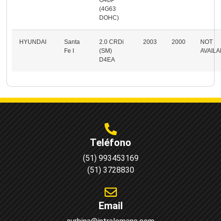
(4G63
DOHC)
HYUNDAI
Santa
2.0 CRDi
2003
2000
NOT
Fe I
(SM)
AVAIL
D4EA
Teléfono
(51) 993453169
(51) 3728830
Email