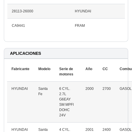
28113-26000
HYUNDAI
CA9441
FRAM
APLICACIONES
Fabricante
Modelo
Serie de
Año
CC
Combus
motores
HYUNDAI
Santa
6 CYL.
2000
2700
GASOL
Fe
2.7L
G6EAY
SM MPFI
DOHC
24V
HYUNDAI
Santa
4 CYL.
2001
2400
GASOL